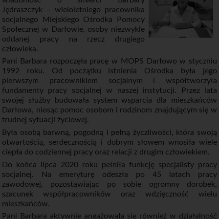
Jędraszczyk – wieloletniego pracownika
socjalnego Miejskiego Ośrodka Pomocy
Społecznej w Darłowie, osoby niezwykle
oddanej pracy na rzecz drugiego
człowieka.
Pani Barbara rozpoczęła pracę w MOPS Darłowo w styczniu
1992 roku. Od początku istnienia Ośrodka była jego
pierwszym pracownikiem socjalnym i współtworzyła
fundamenty pracy socjalnej w naszej instytucji. Przez lata
swojej służby budowała system wsparcia dla mieszkańców
Darłowa, niosąc pomoc osobom i rodzinom znajdującym się w
trudnej sytuacji życiowej.
Była osobą barwną, pogodną i pełną życzliwości, która swoją
otwartością, serdecznością i dobrym słowem wnosiła wiele
ciepła do codziennej pracy oraz relacji z drugim człowiekiem.
Do końca lipca 2020 roku pełniła funkcję specjalisty pracy
socjalnej. Na emeryturę odeszła po 45 latach pracy
zawodowej, pozostawiając po sobie ogromny dorobek,
szacunek współpracowników oraz wdzięczność wielu
mieszkańców.
Pani Barbara aktywnie angażowała się również w działalność