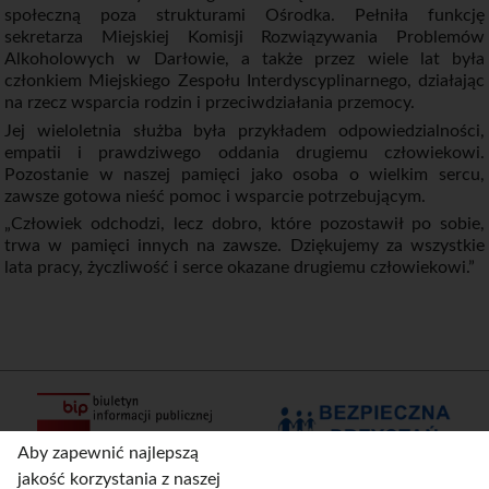
społeczną poza strukturami Ośrodka. Pełniła funkcję
sekretarza Miejskiej Komisji Rozwiązywania Problemów
Alkoholowych w Darłowie, a także przez wiele lat była
członkiem Miejskiego Zespołu Interdyscyplinarnego, działając
na rzecz wsparcia rodzin i przeciwdziałania przemocy.
Jej wieloletnia służba była przykładem odpowiedzialności,
empatii i prawdziwego oddania drugiemu człowiekowi.
Pozostanie w naszej pamięci jako osoba o wielkim sercu,
zawsze gotowa nieść pomoc i wsparcie potrzebującym.
„Człowiek odchodzi, lecz dobro, które pozostawił po sobie,
trwa w pamięci innych na zawsze. Dziękujemy za wszystkie
lata pracy, życzliwość i serce okazane drugiemu człowiekowi.”
Aby zapewnić najlepszą
jakość korzystania z naszej