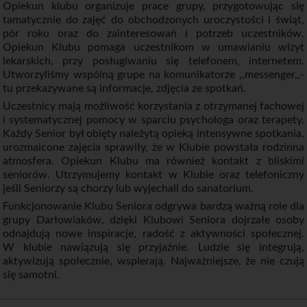
Opiekun klubu organizuje prace grupy, przygotowując się
tamatycznie do zajęć do obchodzonych uroczystości i świąt,
pór roku oraz do zainteresowań i potrzeb uczestników.
Opiekun Klubu pomaga uczestnikom w umawianiu wizyt
lekarskich, przy posługiwaniu się telefonem, internetem.
Utworzyliśmy wspólną grupe na komunikatorze ,,messenger,,-
tu przekazywane są informacje, zdjęcia ze spotkań.
Uczestnicy mają możliwość korzystania z otrzymanej fachowej
i systematycznej pomocy w sparciu psychologa oraz terapety.
Każdy Senior był obięty należytą opieką intensywne spotkania,
urozmaicone zajęcia sprawiły, że w Klubie powstała rodzinna
atmosfera. Opiekun Klubu ma również kontakt z bliskimi
seniorów. Utrzymujemy kontakt w Klubie oraz telefoniczny
jeśli Seniorzy są chorzy lub wyjechali do sanatorium.
Funkcjonowanie Klubu Seniora odgrywa bardzą ważną role dla
grupy Darłowiaków, dzięki Klubowi Seniora dojrzałe osoby
odnajdują nowe inspiracje, radość z aktywności społecznej.
W klubie nawiązują się przyjaźnie. Ludzie się integrują,
aktywizują społecznie, wspierają. Najważniejsze, że nie czują
się samotni.