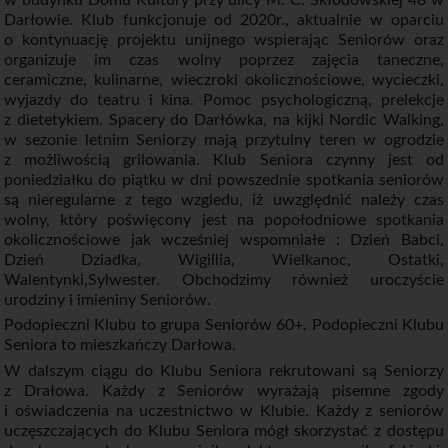
Darłowie. Klub funkcjonuje od 2020r., aktualnie w oparciu
o kontynuację projektu unijnego wspierając Seniorów oraz
organizuje im czas wolny poprzez zajęcia taneczne,
ceramiczne, kulinarne, wieczroki okolicznościowe, wycieczki,
wyjazdy do teatru i kina. Pomoc psychologiczną, prelekcje
z dietetykiem. Spacery do Darłówka, na kijki Nordic Walking,
w sezonie letnim Seniorzy mają przytulny teren w ogrodzie
z możliwością grilowania. Klub Seniora czynny jest od
poniedziałku do piątku w dni powszednie spotkania seniorów
są nieregularne z tego wzgledu, iż uwzględnić należy czas
wolny, który poświęcony jest na popołodniowe spotkania
okolicznościowe jak wcześniej wspomniałe : Dzień Babci,
Dzień Dziadka, Wigillia, Wielkanoc, Ostatki,
Walentynki,Sylwester. Obchodzimy również uroczyście
urodziny i imieniny Seniorów.
Podopieczni Klubu to grupa Seniorów 60+. Podopieczni Klubu
Seniora to mieszkańczy Darłowa.
W dalszym ciągu do Klubu Seniora rekrutowani są Seniorzy
z Drałowa. Każdy z Seniorów wyrażają pisemne zgody
i oświadczenia na uczestnictwo w Klubie. Każdy z seniorów
uczęszczających do Klubu Seniora mógł skorzystać z dostępu