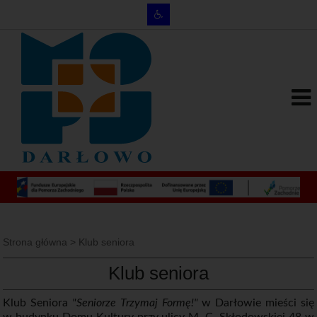
Strona główna
>
Klub seniora
Klub seniora
Klub Seniora
"Seniorze Trzymaj Formę!"
w Darłowie mieści się
w budynku Domu Kultury przy ulicy M. C. Skłodowskiej 48 w