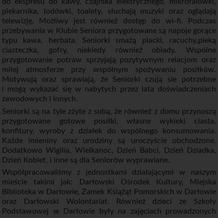
do ekspresu do kawy, czajnika elektrycznego, mikrofalówki,
piekarnika, lodówki, toalety, słuchają muzyki oraz oglądają
telewizję. Możliwy jest również dostęp do wi-fi. Podczas
przebywania w Klubie Seniora przygotowane są napoje gorące
typu kawa, herbata. Seniorki smażą placki, racuchy,pieką
ciasteczka, gofry, niekiedy również obiady. Wspólne
przygotowanie potraw sprzyjają pozytywnym relacjom oraz
miłej atmosferze przy wspólnym spożywaniu posiłków.
Motywują oraz sprawiają, że Seniorki czują sie potrzebne
i mogą wykazać się w nabytych przez lata doświadczeniach
zawodowych i innych.
Seniorki są na tyle zżyte z sobą, że również z domu przynoszą
przygotowane gotowe posiłki, własne wykieki ciasta,
konfitury, wyroby z działek do wspólnego konsumowania.
Każde imieniny oraz urodziny są uroczyście obchodzone.
Dodatkowo Wigilia, Wielkanoc, Dzień Babci, Dzień Dziadka,
Dzień Kobiet, i inne są dla Seniorów wyprawiane.
Współpracowaliśmy z jednostkami działającymi w naszym
mieście takimi jak: Darłowski Ośrodek Kultury, Miejska
Biblioteka w Darłowie, Zamek Książąt Pomorskich w Darłowie
oraz Darłowski Wolontariat. Również dzieci ze Szkoły
Podstawowej w Darłowie były na zajęciach prowadzonych