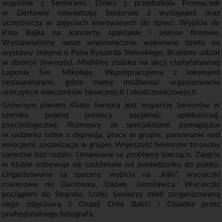
wspólnie z Seniorami. Dzieci z przedszkola Promyczek
w Darłowie odwiedzają Seniorów z występami oraz
uczestniczą w zajęciach kierowanych do dzieci. Wyjścia do
Kina Bajka na koncerty, spaktakle i seanse filmowe.
Wystawialiśmy nasze własnoręcznie wykonane dzieła na
wystawy sklepne u Pana Ryszarda Sławskiego. Braliśmy udział
w zbiórce żywności. Mieliśmy stoisko na akcji chatytatywnej
Laponia Św. Mikołaja. Współpracujemy z lokalnymi
restauratorami, gdzie mamy możliwość organizowania
uroczyście wieczorków tanecznych i okolicznościowych.
Głównym planem Klubu Seniora jest wsparcie Seniorów w
szeroko pojętej pomocy socjalnej, opiekuńczej,
psychologicznej. Rozmowy ze specjalistami pomagające
w radzeniu sobie z depresją, praca w grupie, panowanie nad
emocjami, socjalizacja w grupie. Większość Seniorów to osoby
samotne bez rodzin. Omawiane sa problemy bierzące. Zajęcia
w klubie odbywaja się codziennie od poniedziałku do piatku.
Organizowane są spacery, wyjścia na ,,kijki'', wycieczki
rowerowe do Darłówka, Dabek, Jarosławca. Wycieczki
pociągiem do Słupska, Ustki. Seniorzy mieli zorganizowaną
sesje zdjęciową z Okazji Dnia Babci i Dziadka przez
profesjonalnego fotografa.